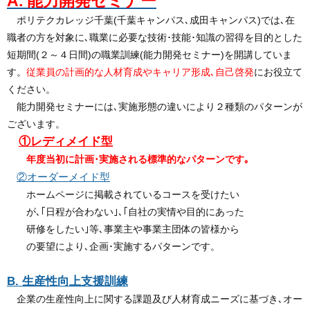
A. 能力開発セミナー
ポリテクカレッジ千葉(千葉キャンパス､成田キャンパス)では､在
職者の方を対象に､職業に必要な技術･技能･知識の習得を目的とした
短期間(２～４日間)の職業訓練(能力開発セミナー)を開講していま
す。
従業員の計画的な人材育成やキャリア形成､自己啓発
にお役立て
ください。
能力開発セミナーには､実施形態の違いにより２種類のパターンが
ございます。
①レディメイド型
年度当初に計画･実施される標準的なパターンです｡
②オーダーメイド型
ホームページに掲載されているコースを受けたい
が､｢日程が合わない｣､｢自社の実情や目的にあった
研修をしたい｣等､事業主や事業主団体の皆様から
の要望により､企画･実施するパターンです。
B. 生産性向上支援訓練
企業の生産性向上に関する課題及び人材育成ニーズに基づき､オー