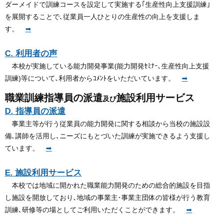
ダーメイドで訓練コースを設定して実施する｢生産性向上支援訓練｣
を展開することで､従業員一人ひとりの生産性の向上を支援しま
す。
➡
C. 利用者の声
本校が実施している能力開発事業(能力開発ｾﾐﾅｰ､生産性向上支援
訓練)等について､利用者からｺﾒﾝﾄをいただいています。
➡
職業訓練指導員の派遣
施設利用サービス
及び
D. 指導員の派遣
事業主等が行う従業員の能力開発に関する相談から当校の施設設
備､講師を活用し､ニーズにもとづいた訓練が実施できるよう支援し
ています。
➡
E. 施設利用サービス
本校では地域に開かれた職業能力開発のための総合的施設を目指
し施設を開放しており､地域の事業主･事業主団体の皆様が行う教育
訓練､研修等の場としてご利用いただくことができます。
➡