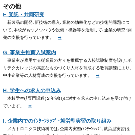
その他
F. 受託・共同研究
新製品の開発､新技術の導入､業務の効率化などの技術的課題につ
いて､本校がもつノウハウや設備・機器等を活用して､企業の研究･開
発の支援を行っています。
➡
G. 事業主推薦入試案内
事業主が雇用する従業員の方々を推薦する入校試験制度を設け､ポ
リテクカレッジの高度なものづくり人材を育成する教育訓練により､
中小企業等の人材育成の支援を行っています。
➡
H. 学生への求人の申込み
本校学生(｢専門課程(２年制)｣)に対する求人の申し込みを受け付け
ています。
➡
I. 企業内でのｲﾝﾀｰﾝｼｯﾌﾟ･就労型実習の取り組み
メカトロニクス技術科では､企業内実習(ｲﾝﾀｰﾝｼｯﾌﾟ､就労型実習)を