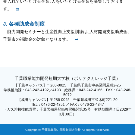
受入れていただける企業､人をいただける企業を募集しておりま
す。
➡
J. 各種助成金制度
能力開発セミナーと生産性向上支援訓練は､人材開発支援助成金､
千葉市の補助金の対象となります。
➡
千葉職業能力開発短期大学校（ポリテクカレッジ千葉）
【千葉キャンパス】〒260-0025 千葉県千葉市中央区問屋町2-25
学務援助課：043-242-4192／4193 総務課：043-242-4166 FAX：043-248-
5072
【成田キャンパス】〒286-0045 千葉県成田市並木町221-20
TEL：0476-22-4351 ／ FAX：0476-22-4347
（ガス溶接技能講習：千葉労働局登録教習機関第35号 有効期間満了日2029年
3月30日）
Copyright© 千葉職業能力開発短期大学校 All Rights Reserved.