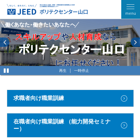
再生
一時停止
求職者向け職業訓練
在職者向け職業訓練
（能力開発セミナ
ー）