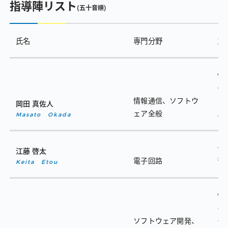
指導陣リスト
（五十音順）
氏名
専門分野
主
情
グ
情報通信、ソフトウ
ゴ
岡田 真佐人
ェア全般
ム
Masato Okada
セ
江藤 啓太
電子回路
習
Keita Etou
情
イ
ソフトウェア開発、
ー