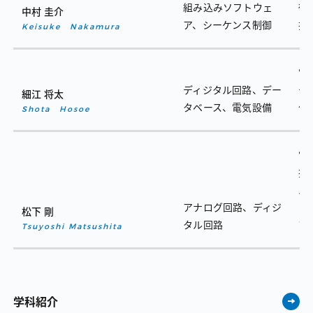
組み込みソフトウェ
術
中村 圭介
ア、シーケンス制御
技
Keisuke Nakamura
電
ディジタル回路、デー
デ
細江 将太
タベース、電気設備
作
Shota Hosoe
電
技
ル
アナログ回路、ディジ
フ
松下 剛
タル回路
ア
Tsuyoshi Matsushita
学科紹介