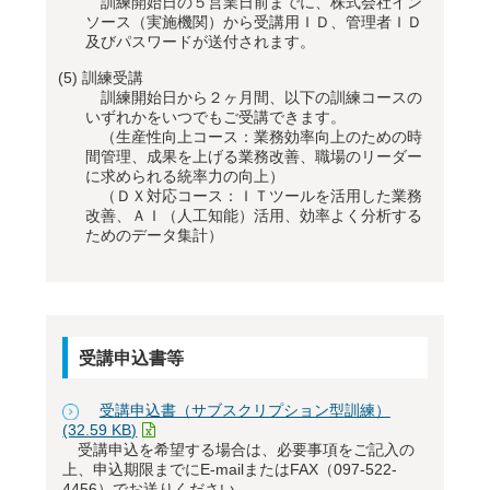
訓練開始日の５営業日前までに、株式会社イン
ソース（実施機関）から受講用ＩＤ、管理者ＩＤ
及びパスワードが送付されます。
(5)
訓練受講
訓練開始日から２ヶ月間、以下の訓練コースの
いずれかをいつでもご受講できます。
（生産性向上コース：業務効率向上のための時
間管理、成果を上げる業務改善、職場のリーダー
に求められる統率力の向上）
（ＤＸ対応コース：ＩＴツールを活用した業務
改善、ＡＩ（人工知能）活用、効率よく分析する
ためのデータ集計）
受講申込書等
受講申込書（サブスクリプション型訓練）
(32.59 KB)
受講申込を希望する場合は、必要事項をご記入の
上、申込期限までにE-mailまたはFAX（097-522-
4456）でお送りください。