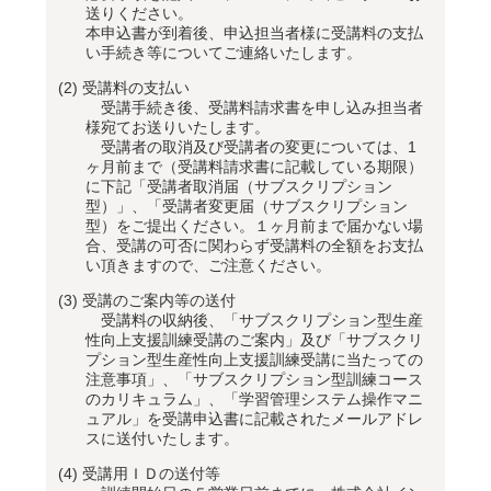
送りください。
本申込書が到着後、申込担当者様に受講料の支払
い手続き等についてご連絡いたします。
(2)
受講料の支払い
受講手続き後、受講料請求書を申し込み担当者
様宛てお送りいたします。
受講者の取消及び受講者の変更については、1
ヶ月前まで（受講料請求書に記載している期限）
に下記「受講者取消届（サブスクリプション
型）」、「受講者変更届（サブスクリプション
型）をご提出ください。１ヶ月前まで届かない場
合、受講の可否に関わらず受講料の全額をお支払
い頂きますので、ご注意ください。
(3)
受講のご案内等の送付
受講料の収納後、「サブスクリプション型生産
性向上支援訓練受講のご案内」及び「サブスクリ
プション型生産性向上支援訓練受講に当たっての
注意事項」、「サブスクリプション型訓練コース
のカリキュラム」、「学習管理システム操作マニ
ュアル」を受講申込書に記載されたメールアドレ
スに送付いたします。
(4)
受講用ＩＤの送付等