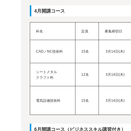
4月開講コース
科名
定員
募集締切日
CAD／NC技術科
15名
3月14日(木)
シートメタル
12名
3月14日(木)
クラフト科
電気設備技術科
15名
3月14日(木)
6月開講コース（ビジネススキル講習付き）