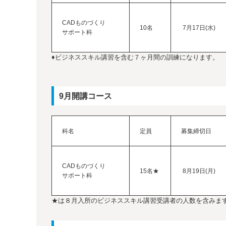
CADものづくり
10名
7月17日(水)
サポート科
♦ビジネススキル講習を含む７ヶ月間の訓練になります。
9月開講コース
科名
定員
募集締切日
CADものづくり
15名★
8月19日(月)
サポート科
★は８月入所のビジネススキル講習受講者の人数を含みま