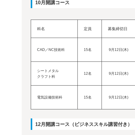
10月開講コース
科名
定員
募集締切日
CAD／NC技術科
15名
9月12日(木)
シートメタル
12名
9月12日(木)
クラフト科
電気設備技術科
15名
9月12日(木)
12月開講コース（ビジネススキル講習付き）