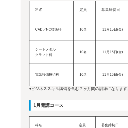
科名
定員
募集締切日
CAD／NC技術科
10名
11月15日(金)
シートメタル
10名
11月15日(金)
クラフト科
電気設備技術科
10名
11月15日(金)
♦ビジネススキル講習を含む７ヶ月間の訓練になります
1月開講コース
科名
定員
募集締切日