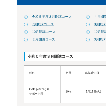
令和５年度３月開講コース
４月開
7月開講コース
8月開
10月開講コース
12月開
２月開講コース
3月開
令和５年度３月開講コース
科名
定員
募集締切日
CADものづくり
10名
2月13日(火)
サポート科