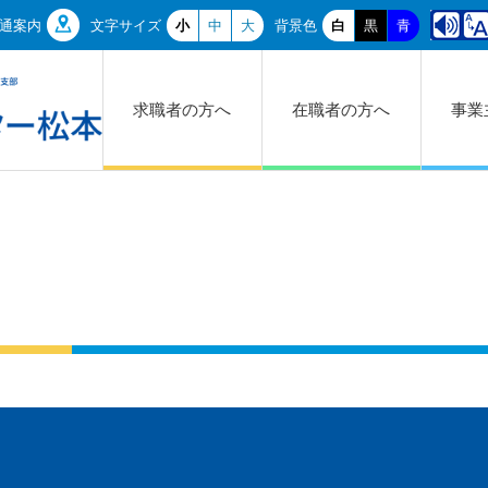
通案内
文字サイズ
小
中
大
背景色
白
黒
青
求職者の方へ
在職者の方へ
事業