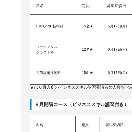
科名
定員
募集締切日
CAD／NC技術科
15名★
6月17日(月)
シートメタル
12名★
6月17日(月)
クラフト科
電気設備技術科
15名★
6月17日(月)
★は６月入所のビジネススキル講習受講者の人数を含
８月開講コース（ビジネススキル講習付き）
科名
定員
募集締切日