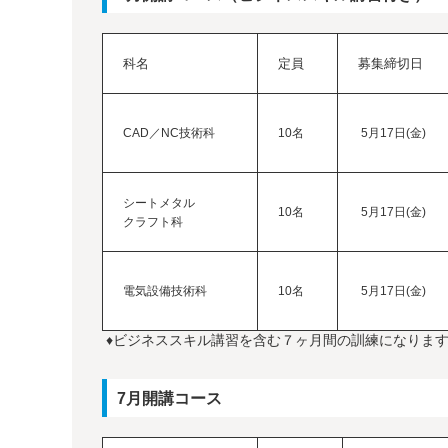
科名
定員
募集締切日
CAD／NC技術科
10名
5月17日(金)
シートメタル
10名
5月17日(金)
クラフト科
電気設備技術科
10名
5月17日(金)
♦ビジネススキル講習を含む７ヶ月間の訓練になりま
7月開講コース