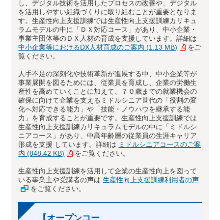
し、デジタル技術を活用したプロセスの改善や、デジタル
を活用しやすい組織づくりに取り組むことが重要となりま
す。生産性向上支援訓練では生産性向上支援訓練カリキュ
ラムモデルの中に「ＤＸ対応コース」があり、中小企業・
事業主団体等のＤＸ人材の育成を支援しています。詳細は
中小企業等におけるDX人材育成のご案内 (1.13 MB)
をご
覧ください。
人手不足の深刻化や技術革新が進展する中、中小企業等が
事業展開を図るためには、従業員を育成し、企業の労働生
産性を高めていくことに加えて、７０歳までの就業機会の
確保に向けて企業を支えるミドルシニア世代の「役割の変
化へ対応できる能力」や「技能・ノウハウを継承する能
力」を育成することが重要です。生産性向上支援訓練では
生産性向上支援訓練カリキュラムモデルの中に「ミドルシ
ニアコース」があり、中高年齢層の従業員の生涯キャリア
形成を支援 しています。詳細は
ミドルシニアコースのご案
内 (848.42 KB)
をご覧ください。
生産性向上支援訓練を活用して企業の生産性向上を図って
いる事業主や受講者の声は
生産性向上支援訓練利用者の声
をご覧ください。
【オープンコー