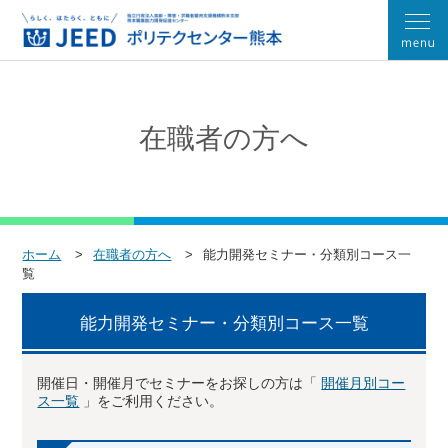
在職者の方へ
ホーム
在職者の方へ
能力開発セミナー・分類別コース一
覧
能力開発セミナー・分類別コース一覧
開催日・開催月でセミナーをお探しの方は「
開催月別コー
ス一覧
」をご利用ください。