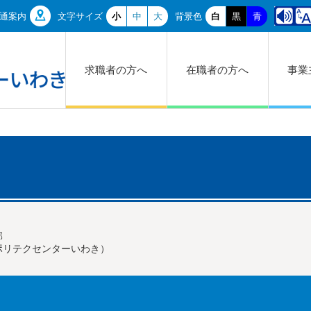
通案内
文字サイズ
小
中
大
背景色
白
黒
青
求職者の方へ
在職者の方へ
事業
部
ポリテクセンターいわき）