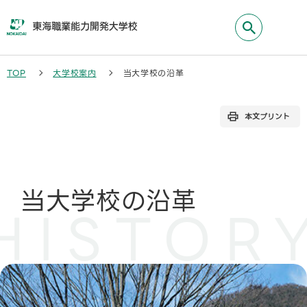
本
文
へ
移
動
TOP
大学校案内
当大学校の沿革
す
る
本文プリント
当大学校の沿革
HISTOR