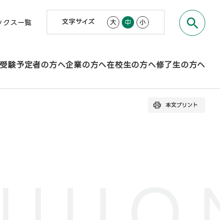
文字サイズ
大
中
小
ックス一覧
受験予定者の方へ
企業の方へ
在校生の方へ
修了生の方へ
本文プリント
NUIO