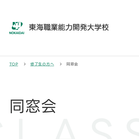
本
文
へ
移
動
す
る
TOP
修了生の方へ
同窓会
同窓会
CLAS