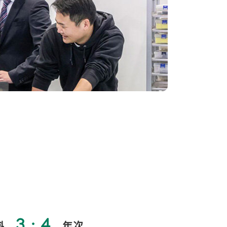
3・4
科
年次