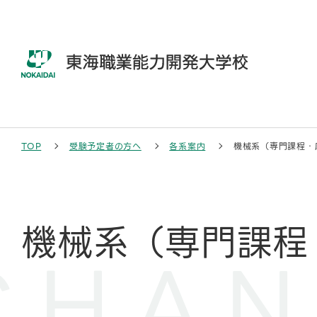
本
文
へ
移
動
す
る
TOP
受験予定者の方へ
各系案内
機械系（専門課程・
機械系（専門課程
CHAN