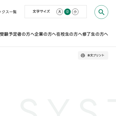
文字サイズ
大
中
小
ックス一覧
受験予定者の方へ
企業の方へ
在校生の方へ
修了生の方へ
本文プリント
 SYS