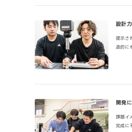
設計
提示さ
造的に
開発
課題イ
完成に