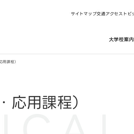
サイトマップ
交通アクセス
トピ
大学校案内
応用課程）
・応用課程）
ICAL