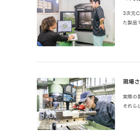
3次元
た製品
現場
実際の
それら