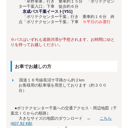
「草野車庫」行き 乗車約１５分 「ポリテクセン
ター千葉入口」下車 徒歩約６分
京成バス千葉イースト[Y51]
「ポリテクセンター千葉」行き 乗車約１６分 終
点「ポリテクセンター千葉」下車
※平日のみ運行
※バスはいずれも道路渋滞が予想されます。お時間にゆと
りを持ってお越しください。
お車でお越しの方
国道１６号線長沼十字路から約２km
お客様用の駐車場を用意しております（約３００
台）
●ポリテクセンター千葉への交通アクセス・周辺地図（千
葉北ＩＣからの順路）
大きなサイズの地図のダウンロード →
こちら
(607.92 KB)