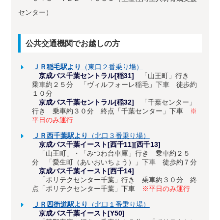
センター）
公共交通機関でお越しの方
ＪＲ稲毛駅より
（東口２番乗り場）
京成バス千葉セントラル[稲31]
「山王町」行き
乗車約２５分 「ヴィルフォーレ稲毛」下車 徒歩約
１０分
京成バス千葉セントラル[稲32]
「千葉センター」
行き 乗車約３０分 終点「千葉センター」下車
※
平日のみ運行
ＪＲ西千葉駅より
（北口３番乗り場）
京成バス千葉イースト[西千11][西千13]
「山王町」・「みつわ台車庫」行き 乗車約２５
分 「愛生町（あいおいちょう）」下車 徒歩約７分
京成バス千葉イースト[西千14]
「ポリテクセンター千葉」行き 乗車約３０分 終
点「ポリテクセンター千葉」下車
※平日のみ運行
ＪＲ四街道駅より
（北口１番乗り場）
京成バス千葉イースト[Y50]