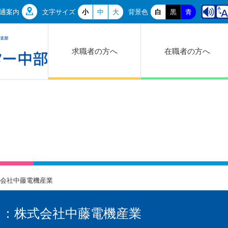
通案内
文字サイズ
小
中
大
背景色
白
黒
青
求職者の方へ
在職者の方へ
会社中藤電機産業
）：株式会社中藤電機産業