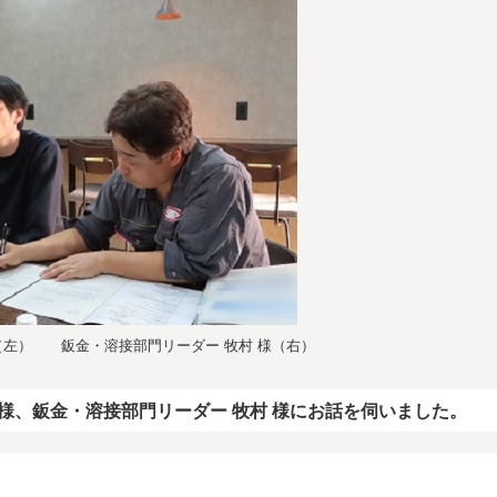
様（左） 鈑金・溶接部門リーダー 牧村 様（右）
様、鈑金・溶接部門リーダー 牧村 様にお話を伺いました。