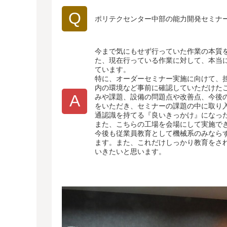
Q
ポリテクセンター中部の能力開発セミナ
今まで気にもせず行っていた作業の本質
た、現在行っている作業に対して、本当
ています。
特に、オーダーセミナー実施に向けて、
内の環境など事前に確認していただけた
A
みや課題、設備の問題点や改善点、今後
をいただき、セミナーの課題の中に取り
通認識を持てる『良いきっかけ』になっ
また、こちらの工場を会場にして実施で
今後も従業員教育として機械系のみなら
ます。また、これだけしっかり教育をさ
いきたいと思います。