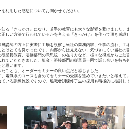
ーを利用した感想についてお聞かせください。
を知る『きっかけ』になり、若手の教育にも大きな影響を受けました。
に正しい方法で行われているかを考える『きっかけ』を作って頂き感謝
担当講師の方々に実際に工場を視察し当社の業務内容、仕事の流れ、工
ことはとても良かったです。内部からは見えない、気づきにくい当社の
の従業員教育、溶接部門の意思統一の在り方など、様々な視点からご助
入れていただきました。板金・溶接部門の従業員一同で話し合いを持ち
たと思います。
きたことも、オーダーセミナーの良い点だと感じました。
ず、電気系のコースも含めてセミナーの受講を進めていきたいと考えて
れている訓練施設ですので、離職者訓練修了生の採用も積極的に検討し