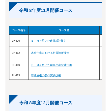
令和 8年度11月開催コース
コース番号
コース名
9H406
ＢＩＭを用いた建築設計技術
11/4
9H412
木造住宅における耐震診断技術
11/1
9H410
ＢＩＭを用いた建築生産設計技術
11/1
9H413
寄棟屋根の製作実践技術
11/2
令和 8年度12月開催コース