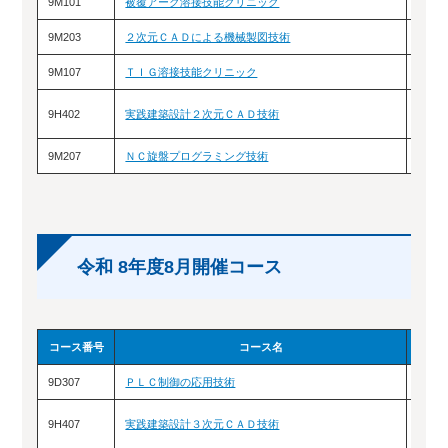
9M101
被覆アーク溶接技能クリニック
7/2
9M203
２次元ＣＡＤによる機械製図技術
7/2
9M107
ＴＩＧ溶接技能クリニック
7/1
9H402
実践建築設計２次元ＣＡＤ技術
7/1
9M207
ＮＣ旋盤プログラミング技術
7/3
令和 8年度8月開催コース
コース番号
コース名
9D307
ＰＬＣ制御の応用技術
8/4
9H407
実践建築設計３次元ＣＡＤ技術
8/5