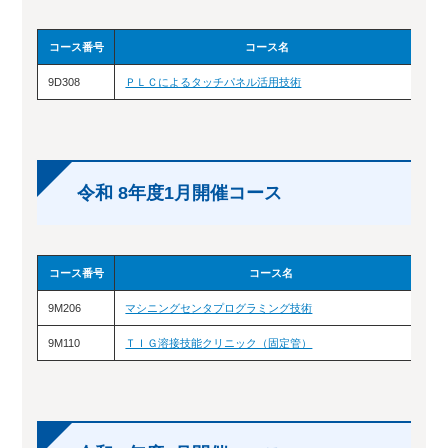
コース番号
コース名
9D308
ＰＬＣによるタッチパネル活用技術
12
令和 8年度1月開催コース
コース番号
コース名
9M206
マシニングセンタプログラミング技術
1
9M110
ＴＩＧ溶接技能クリニック（固定管）
1