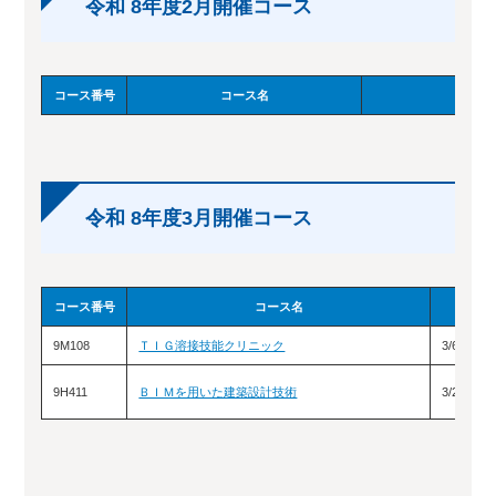
令和 8年度2月開催コース
コース番号
コース名
訓練日
令和 8年度3月開催コース
コース番号
コース名
9M108
ＴＩＧ溶接技能クリニック
3/6（土
9H411
ＢＩＭを用いた建築設計技術
3/23（