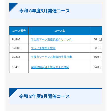
令和 8年度5月開催コース
コース番号
コース名
9M103
半自動アーク溶接技能クリニック
5/9（土）、1
9M208
フライス盤加工技術
5/11（月）
9D303
有接点シーケンス制御の実践技術
5/19（火）、
9H401
実践建築設計２次元ＣＡＤ技術
5/20（水）、
令和 8年度6月開催コース