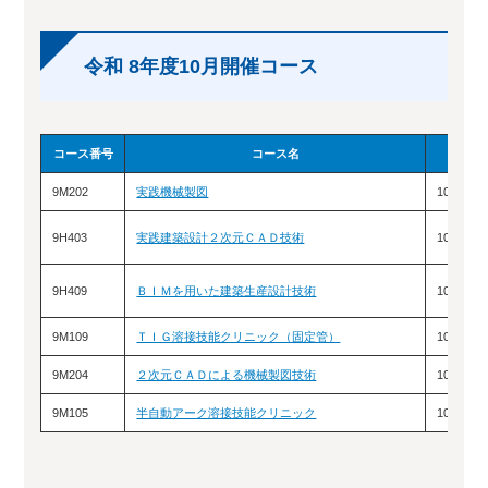
令和 8年度10月開催コース
コース番号
コース名
9M202
実践機械製図
10/6（
9H403
実践建築設計２次元ＣＡＤ技術
10/7（
9H409
ＢＩＭを用いた建築生産設計技術
10/21
9M109
ＴＩＧ溶接技能クリニック（固定管）
10/22
9M204
２次元ＣＡＤによる機械製図技術
10/29
9M105
半自動アーク溶接技能クリニック
10/31