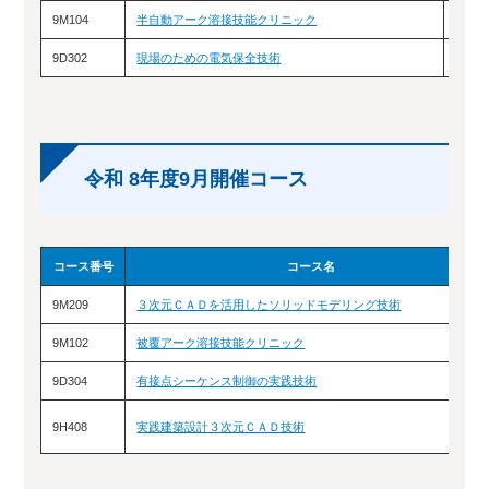
9M104
半自動アーク溶接技能クリニック
8/1
9D302
現場のための電気保全技術
8/2
令和 8年度9月開催コース
コース番号
コース名
9M209
３次元ＣＡＤを活用したソリッドモデリング技術
9M102
被覆アーク溶接技能クリニック
9D304
有接点シーケンス制御の実践技術
9H408
実践建築設計３次元ＣＡＤ技術