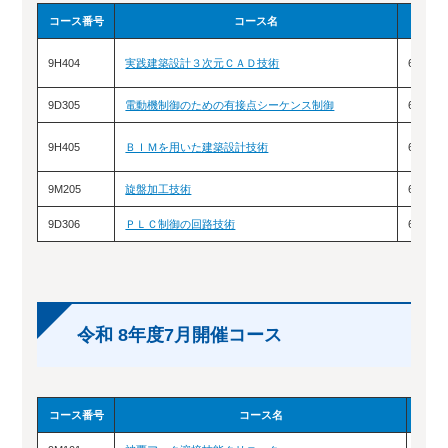
コース番号
コース名
9H404
実践建築設計３次元ＣＡＤ技術
6/3（
9D305
電動機制御のための有接点シーケンス制御
6/9（
9H405
ＢＩＭを用いた建築設計技術
6/17
9M205
旋盤加工技術
6/22
9D306
ＰＬＣ制御の回路技術
6/23
令和 8年度7月開催コース
コース番号
コース名