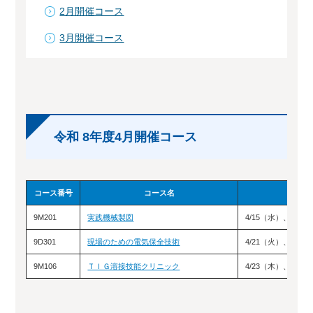
2月開催コース
3月開催コース
令和 8年度4月開催コース
コース番号
コース名
9M201
実践機械製図
4/15（水）、16（
9D301
現場のための電気保全技術
4/21（火）、22（
9M106
ＴＩＧ溶接技能クリニック
4/23（木）、24（