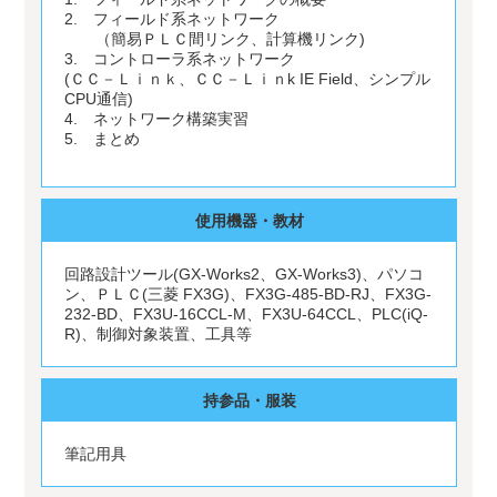
2. フィールド系ネットワーク
（簡易ＰＬＣ間リンク、計算機リンク)
3. コントローラ系ネットワーク
(ＣＣ－Ｌｉｎｋ、ＣＣ－Ｌｉｎk IE Field、シンプル
CPU通信)
4. ネットワーク構築実習
5. まとめ
使用機器・教材
回路設計ツール(GX-Works2、GX-Works3)、パソコ
ン、ＰＬＣ(三菱 FX3G)、FX3G-485-BD-RJ、FX3G-
232-BD、FX3U-16CCL-M、FX3U-64CCL、PLC(iQ-
R)、制御対象装置、工具等
持参品・服装
筆記用具