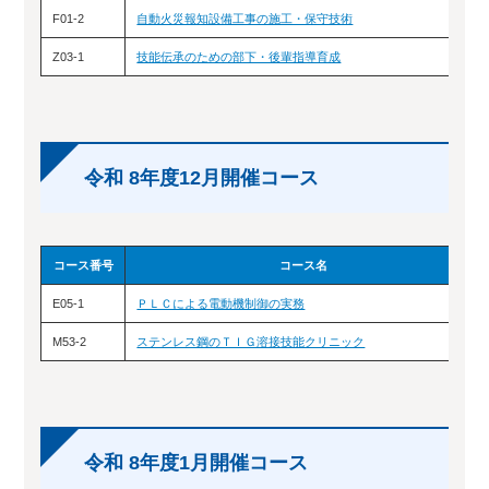
F01-2
自動火災報知設備工事の施工・保守技術
Z03-1
技能伝承のための部下・後輩指導育成
令和 8年度12月開催コース
コース番号
コース名
E05-1
ＰＬＣによる電動機制御の実務
M53-2
ステンレス鋼のＴＩＧ溶接技能クリニック
令和 8年度1月開催コース