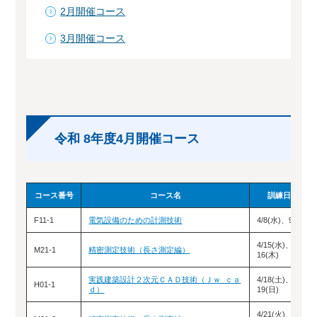
2月開催コース
3月開催コース
令和 8年度4月開催コース
コース番号
コース名
訓練日程
F11-1
電気設備のための計測技術
4/8(水)、9(木)
4/15(水)、
M21-1
精密測定技術（長さ測定編）
16(木)
実践建築設計２次元ＣＡＤ技術（Ｊｗ_ｃａ
4/18(土)、
H01-1
ｄ）
19(日)
4/21(火)、