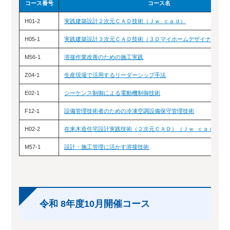
コース番号
コース名
H01-2
実践建築設計２次元ＣＡＤ技術（Ｊｗ_ｃａｄ）
H05-1
実践建築設計３次元ＣＡＤ技術（３Ｄマイホームデザイナー）
M56-1
溶接作業改善のための施工実践
Z04-1
生産現場で活用するリーダーシップ手法
E02-1
シーケンス制御による電動機制御技術
F12-1
設備管理技術者のための冷凍空調設備保守管理技術
H02-2
在来木造住宅設計実践技術（２次元ＣＡＤ）（Ｊｗ_ｃａｄ）
M57-1
設計・施工管理に活かす溶接技術
令和 8年度10月開催コース