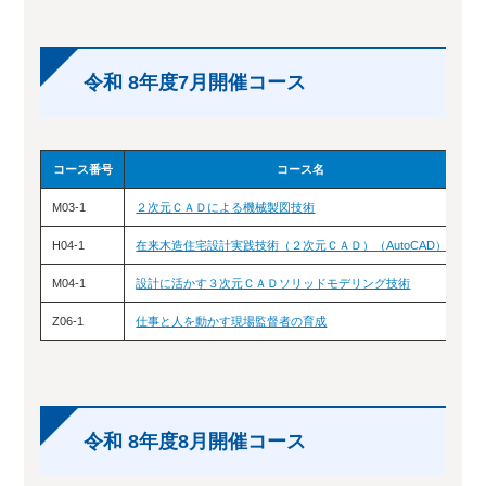
令和 8年度7月開催コース
コース番号
コース名
M03-1
２次元ＣＡＤによる機械製図技術
H04-1
在来木造住宅設計実践技術（２次元ＣＡＤ）（AutoCAD）
M04-1
設計に活かす３次元ＣＡＤソリッドモデリング技術
Z06-1
仕事と人を動かす現場監督者の育成
令和 8年度8月開催コース