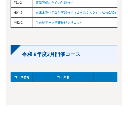
F11-2
電気設備のための計測技術
2
H04-2
在来木造住宅設計実践技術（２次元ＣＡＤ）（AutoCAD）
2
M52-2
半自動アーク溶接技能クリニック
2
令和 8年度3月開催コース
コース番号
コース名
訓練日