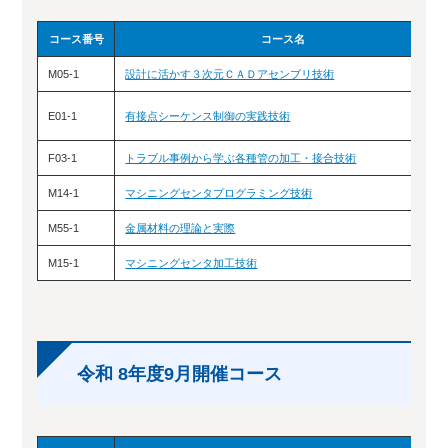
コース番号
コース名
M05-1
設計に活かす３次元ＣＡＤアセンブリ技術
E01-1
有接点シーケンス制御の実践技術
F03-1
トラブル事例から学ぶ各種管の加工・接合技術
M14-1
マシニングセンタプログラミング技術
M55-1
金属材料の理論と実際
M15-1
マシニングセンタ加工技術
令和 8年度9月開催コース