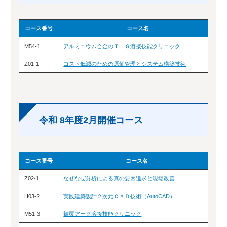
コース番号
コース名
M54-1
アルミニウム合金のＴＩＧ溶接技能クリニック
Z01-1
コスト低減のための原価管理とシステム構築技術
令和 8年度2月開催コース
コース番号
コース名
Z02-1
なぜなぜ分析による真の要因追求と現場改善
2
H03-2
実践建築設計２次元ＣＡＤ技術（AutoCAD）
2
M51-3
被覆アーク溶接技能クリニック
2