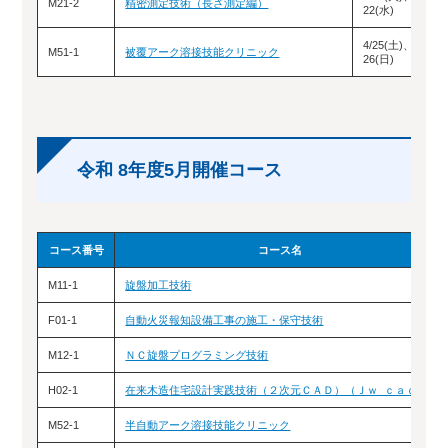
M21-2
精密測定技術（長さ測定編）
22(水)
4/25(土)、
M51-1
被覆アーク溶接技能クリニック
26(日)
令和 8年度5月開催コース
コース番号
コース名
M11-1
旋盤加工技術
F01-1
自動火災報知設備工事の施工・保守技術
M12-1
ＮＣ旋盤プログラミング技術
H02-1
在来木造住宅設計実践技術（２次元ＣＡＤ）（Ｊｗ_ｃａｄ）
M52-1
半自動アーク溶接技能クリニック