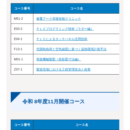
コース番号
コース名
M51-2
被覆アーク溶接技能クリニック
10
E03-2
ＰＬＣプログラミング技術（ラダー編）
10/
E04-1
ＰＬＣによるタッチパネル活用技術
10/3
F13-1
空調熱負荷と空気線図に基づく温熱環境計画手法
10/
M01-1
実践機械製図（投影図寸法編）
10/
Z07-1
製造現場における工程管理技法と改善
10/
令和 8年度11月開催コース
コース番号
コース名