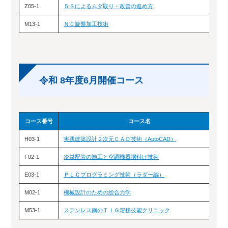
Z05-1
５Ｓによるムダ取り・改善の進め方
M13-1
ＮＣ旋盤加工技術
令和 8年度6月開催コース
コース番号
コース名
H03-1
実践建築設計２次元ＣＡＤ技術（AutoCAD）
F02-1
冷媒配管の施工と空調機器据付け技術
E03-1
ＰＬＣプログラミング技術（ラダー編）
M02-1
機械設計のための総合力学
M53-1
ステンレス鋼のＴＩＧ溶接技能クリニック