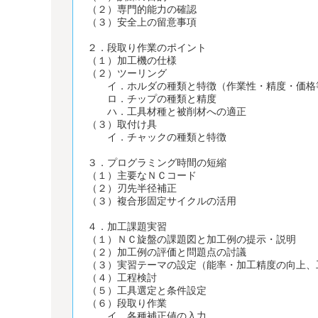
（２）専門的能力の確認
（３）安全上の留意事項
２．段取り作業のポイント
（１）加工機の仕様
（２）ツーリング
イ．ホルダの種類と特徴（作業性・精度・価格
ロ．チップの種類と精度
ハ．工具材種と被削材への適正
（３）取付け具
イ．チャックの種類と特徴
３．プログラミング時間の短縮
（１）主要なＮＣコード
（２）刃先半径補正
（３）複合形固定サイクルの活用
４．加工課題実習
（１）ＮＣ旋盤の課題図と加工例の提示・説明
（２）加工例の評価と問題点の討議
（３）実習テーマの設定（能率・加工精度の向上、
（４）工程検討
（５）工具選定と条件設定
（６）段取り作業
イ．各種補正値の入力