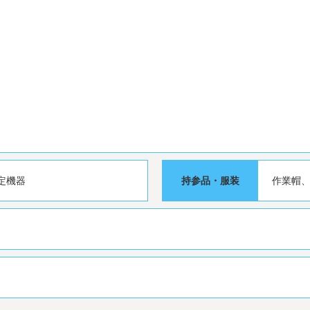
定機器
持参品・服装
作業帽