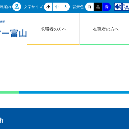
通案内
文字サイズ
小
中
大
背景色
白
黒
青
求職者の方へ
在職者の方へ
術