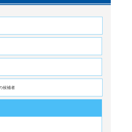
間
の候補者