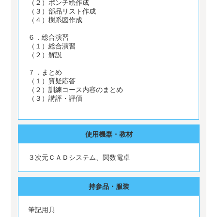
（２）ポンチ絵作成
（３）部品リスト作成
（４）樹系図作成
６．総合演習
（１）総合演習
（２）解説
７．まとめ
（１）質疑応答
（２）訓練コース内容のまとめ
（３）講評・評価
使用機器・教材
３次元ＣＡＤシステム、関数電卓
持参品・服装
筆記用具