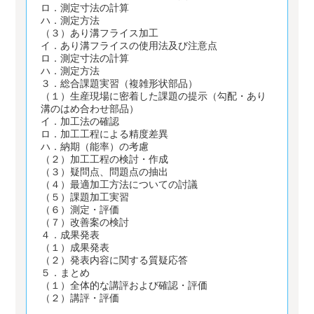
ロ．測定寸法の計算
ハ．測定方法
（３）あり溝フライス加工
イ．あり溝フライスの使用法及び注意点
ロ．測定寸法の計算
ハ．測定方法
３．総合課題実習（複雑形状部品）
（１）生産現場に密着した課題の提示（勾配・あり
溝のはめ合わせ部品）
イ．加工法の確認
ロ．加工工程による精度差異
ハ．納期（能率）の考慮
（２）加工工程の検討・作成
（３）疑問点、問題点の抽出
（４）最適加工方法についての討議
（５）課題加工実習
（６）測定・評価
（７）改善案の検討
４．成果発表
（１）成果発表
（２）発表内容に関する質疑応答
５．まとめ
（１）全体的な講評および確認・評価
（２）講評・評価