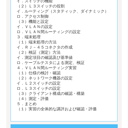
イ．スイッチの機能
（２）Ｌ３スイッチの役割
イ．ルーティング（スタティック、ダイナミック）
ロ．アクセス制御
（３）機能と設定
イ．ＶＬＡＮの設定
ロ．ＶＬＡＮ間ルーティングの設定
３．端末処理
（１）端末処理の方法
イ．ＲＪ－４５コネクタの作成
（２）検証（測定）方法
イ．測定項目の確認及び基準値
ロ．ケーブルテスタによる測定、検証
４．ＶＬＡＮ間ルーティング実習
（１）仕様の検討・確認
（２）ネットワーク機器の設定
イ．Ｌ２スイッチの設定
ロ．Ｌ３スイッチの設定
（３）クライアント構成の確認・構築
（４）測定・評価
５．まとめ
（１）実習の全体的な講評および確認・評価