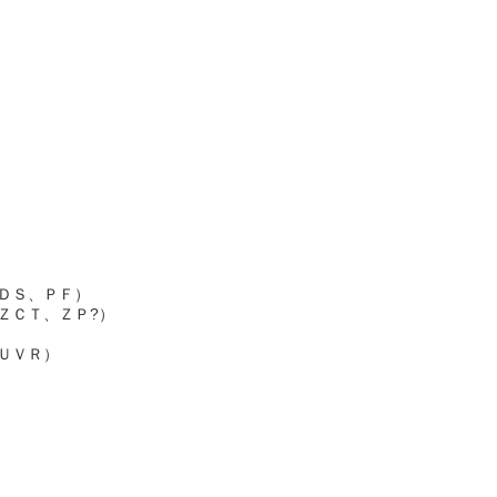
ＤＳ、ＰＦ）
ＺＣＴ、ＺＰ?）
ＵＶＲ）