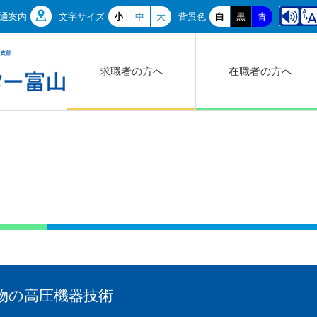
通案内
文字サイズ
小
中
大
背景色
白
黒
青
求職者の方へ
在職者の方へ
物の高圧機器技術