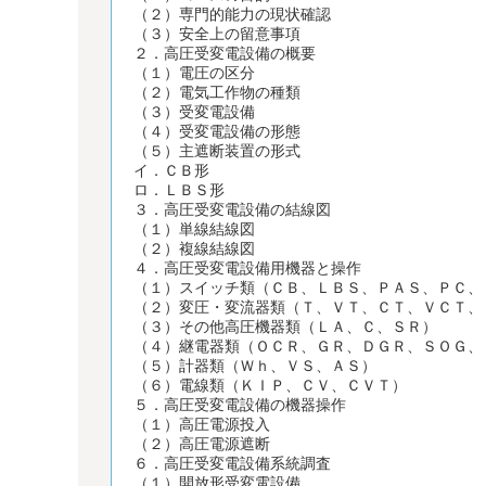
（２）専門的能力の現状確認
（３）安全上の留意事項
２．高圧受変電設備の概要
（１）電圧の区分
（２）電気工作物の種類
（３）受変電設備
（４）受変電設備の形態
（５）主遮断装置の形式
イ．ＣＢ形
ロ．ＬＢＳ形
３．高圧受変電設備の結線図
（１）単線結線図
（２）複線結線図
４．高圧受変電設備用機器と操作
（１）スイッチ類（ＣＢ、ＬＢＳ、ＰＡＳ、ＰＣ、
（２）変圧・変流器類（Ｔ、ＶＴ、ＣＴ、ＶＣＴ、
（３）その他高圧機器類（ＬＡ、Ｃ、ＳＲ）
（４）継電器類（ＯＣＲ、ＧＲ、ＤＧＲ、ＳＯＧ、
（５）計器類（Ｗｈ、ＶＳ、ＡＳ）
（６）電線類（ＫＩＰ、ＣＶ、ＣＶＴ）
５．高圧受変電設備の機器操作
（１）高圧電源投入
（２）高圧電源遮断
６．高圧受変電設備系統調査
（１）開放形受変電設備