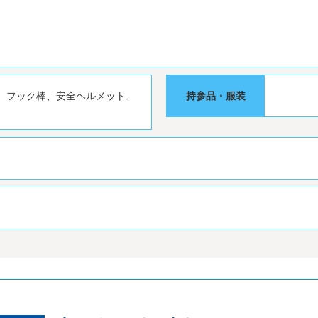
、フック棒、安全ヘルメット、
持参品・服装