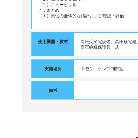
（２）キュービクル
７．まとめ
（１）実習の全体的な講評および確認・評価
使用機器・教材
高圧受変電設備、高圧検電器
高圧絶縁保護具一式
実施場所
２階シ－ケンス制御室
備考