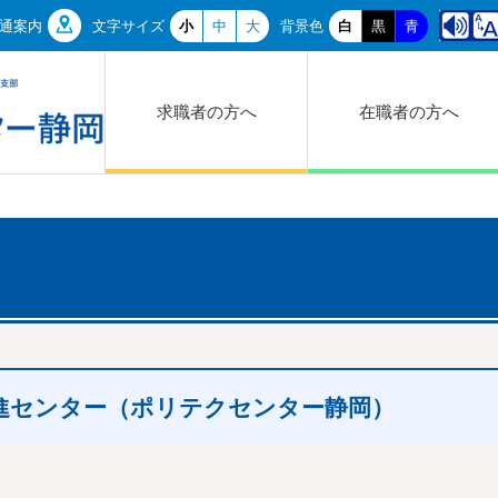
通案内
文字サイズ
小
中
大
背景色
白
黒
青
求職者の方へ
在職者の方へ
進センター（ポリテクセンター静岡）