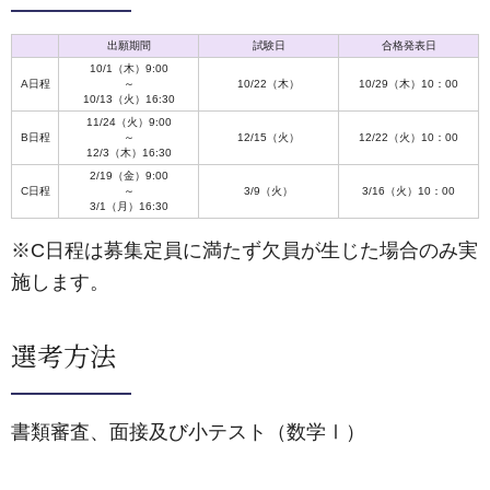
出願期間
試験日
合格発表日
10/1（木）9:00
A日程
～
10/22（木）
10/29（木）10：00
10/13（火）16:30
11/24（火）9:00
B日程
～
12/15（火）
12/22（火）10：00
12/3（木）16:30
2/19（金）9:00
C日程
～
3/9（火）
3/16（火）10：00
3/1（月）16:30
※C日程は募集定員に満たず欠員が生じた場合のみ実
施します。
選考方法
書類審査、面接及び小テスト（数学Ⅰ）