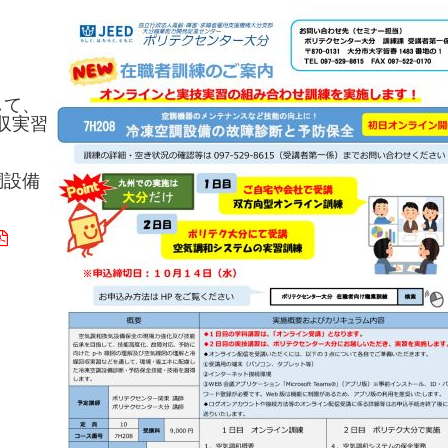
して、
収実習
調設備