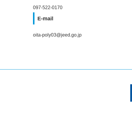
097-522-0170
E-mail
oita-poly03@jeed.go.jp