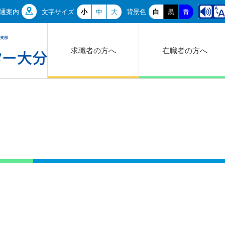
通案内
文字サイズ
小
中
大
背景色
白
黒
青
求職者の方へ
在職者の方へ