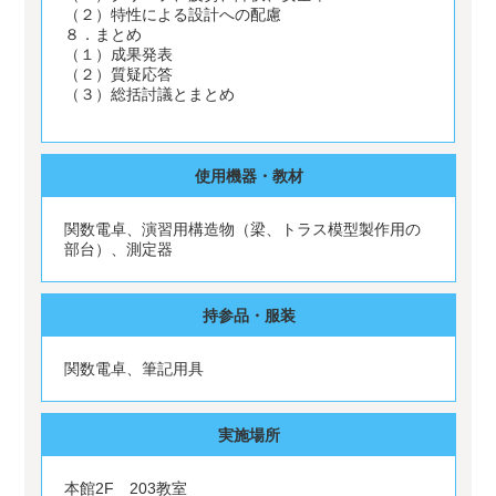
（２）特性による設計への配慮
８．まとめ
（１）成果発表
（２）質疑応答
（３）総括討議とまとめ
使用機器・教材
関数電卓、演習用構造物（梁、トラス模型製作用の
部台）、測定器
持参品・服装
関数電卓、筆記用具
実施場所
本館2F 203教室