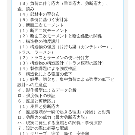
（３）負荷に伴う応力（垂直応力、剪断応力）、
歪、撓み
（４）部材中の歪分布
（５）事例に基づく実計算
３．断面二次モーメント
（１）断面二次モーメント
（２）断面二次モーメントと断面係数の関係
４．構造物の強度設計
（１）構造物の強度（片持ち梁（カンチレバー）、
トラス、ラーメン）
（２）トラスとラーメンの使い分け方
（３）構造物の構造設計（トラス模型の設計）
（４）製作課題による強度検証
５．構造化による強度の低下
（１）継手、切欠き、集中負荷による強度の低下と
設計への注意点
イ．製作模型によるデータ分析
ロ．強度低下の検証
６．座屈と剪断応力
（１）座屈と剪断応力
イ．座屈破壊が一瞬で起きる理由（原因）と対策
ロ．剪段力の威力（最大剪断応力説）
ハ．現実に発生する座屈との関係・事例演習
７．設計の際に必要な配慮
（１）クリープ、疲労、降伏、安全率