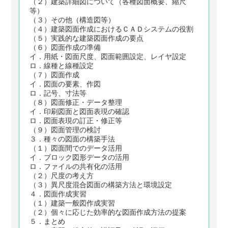
（２）建築詳細図について（各種図面概要、縮尺
等）
（３）その他（構造図等）
（４）建築図面作成におけるＣＡＤシステムの役割
（５）実践的な建築図面作成の要点
（６）図面作成の準備
イ．用紙・図面尺度、図面範囲設定、レイヤ設定
ロ．線種と線種設定
（７）図面作成
イ．図面の要素、作図
ロ．記号、寸法等
（８）図面修正・データ整理
イ．印刷図面と図面表現の確認
ロ．図面表現の訂正・修正等
（９）図面管理の検討
３．種々の図面の構築手法
（１）図面間でのデータ活用
イ．ブロック図形データの活用
ロ．ファイルの共有化の活用
（２）尺度の考え方
（３）異尺度混合図面の構築方法と環境設定
４．図面作成実習
（１）建築一般図作成実習
（２）個々に応じた効率的な図面作成方法の提案
５．まとめ