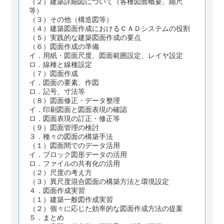
（２）建築詳細図について（各種図面概要、縮尺
等）
（３）その他（構造図等）
（４）建築図面作成におけるＣＡＤシステムの役割
（５）実践的な建築図面作成の要点
（６）図面作成の準備
イ．用紙・図面尺度、図面範囲設定、レイヤ設定
ロ．線種と線種設定
（７）図面作成
イ．図面の要素、作図
ロ．記号、寸法等
（８）図面修正・データ整理
イ．印刷図面と図面表現の確認
ロ．図面表現の訂正・修正等
（９）図面管理の検討
３．種々の図面の構築手法
（１）図面間でのデータ活用
イ．ブロック図形データの活用
ロ．ファイルの共有化の活用
（２）尺度の考え方
（３）異尺度混合図面の構築方法と環境設定
４．図面作成実習
（１）建築一般図作成実習
（２）個々に応じた効率的な図面作成方法の提案
５．まとめ