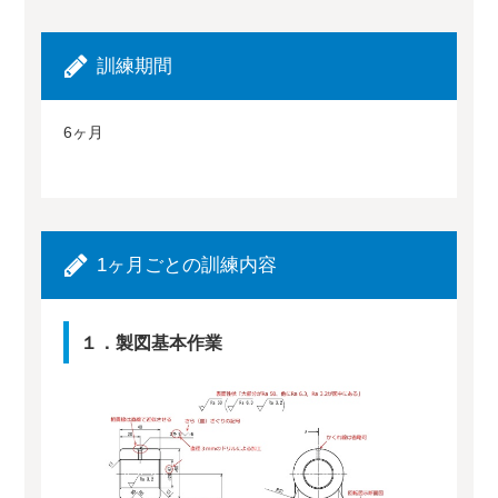
訓練期間
6ヶ月
1ヶ月ごとの訓練内容
１．製図基本作業