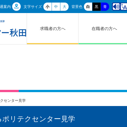
通案内
文字サイズ
小
中
大
背景色
白
黒
青
求職者の方へ
在職者の方へ
クセンター見学
るポリテクセンター見学