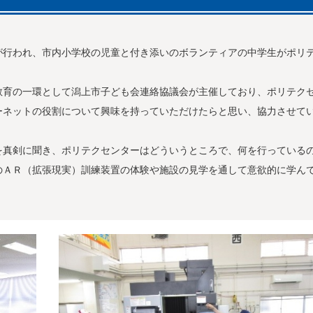
行われ、市内小学校の児童と付き添いのボランティアの中学生がポリ
育の一環として潟上市子ども会連絡協議会が主催しており、ポリテク
ーネットの役割について興味を持っていただけたらと思い、協力させて
真剣に聞き、ポリテクセンターはどういうところで、何を行っている
のＡＲ（拡張現実）訓練装置の体験や施設の見学を通して意欲的に学ん