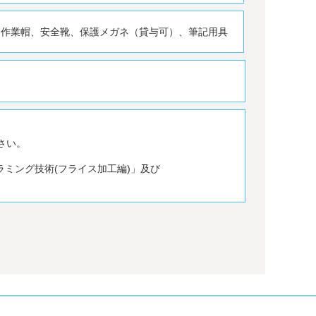
、作業帽、安全靴、保護メガネ（貸与可）、筆記用具
さい。
ラミング技術(フライス加工編)」及び