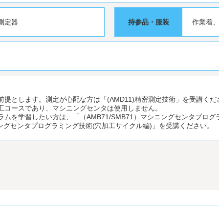
測定器
持参品・服装
作業着
提とします。測定が心配な方は「(AMD11)精密測定技術」を受講くだ
工コースであり、マシニングセンタは使用しません。
ムを学習したい方は、「（AMB71/SMB71）マシニングセンタプログ
マシニングセンタプログラミング技術(穴加工サイクル編)」を受講ください。