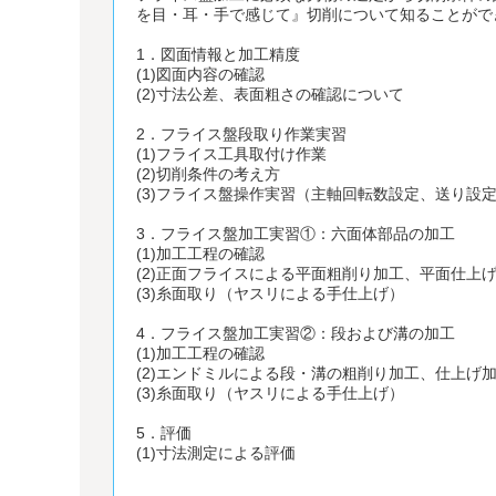
を目・耳・手で感じて』切削について知ることがで
1．図面情報と加工精度
(1)図面内容の確認
(2)寸法公差、表面粗さの確認について
2．フライス盤段取り作業実習
(1)フライス工具取付け作業
(2)切削条件の考え方
(3)フライス盤操作実習（主軸回転数設定、送り設
3．フライス盤加工実習①：六面体部品の加工
(1)加工工程の確認
(2)正面フライスによる平面粗削り加工、平面仕上
(3)糸面取り（ヤスリによる手仕上げ）
4．フライス盤加工実習②：段および溝の加工
(1)加工工程の確認
(2)エンドミルによる段・溝の粗削り加工、仕上げ
(3)糸面取り（ヤスリによる手仕上げ）
5．評価
(1)寸法測定による評価