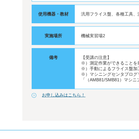
使用機器・教材
汎用フライス盤、各種工具、
実施場所
機械実習場2
備考
【受講の注意】
※）測定作業ができることを前
※）手動によるフライス盤加
※）マシニングセンタプログラ
「（AMB81/SMB81）
お申し込みはこちら！