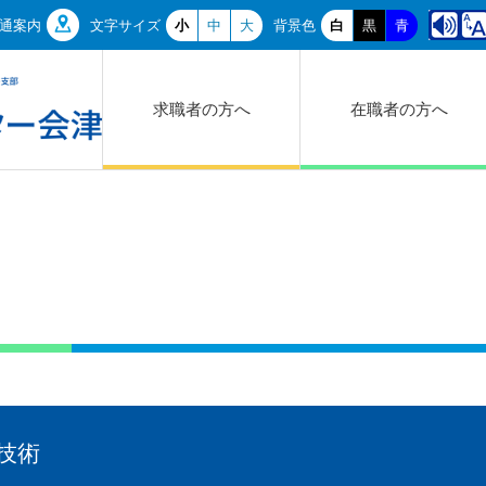
通案内
文字サイズ
小
中
大
背景色
白
黒
青
求職者の方へ
在職者の方へ
技術