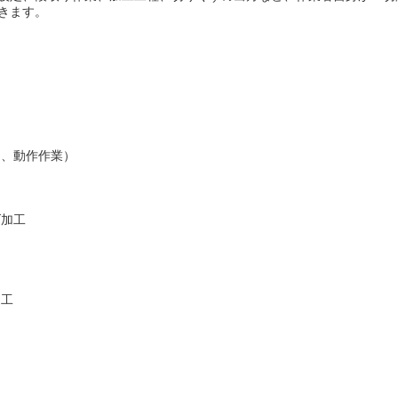
きます。
定、動作作業）
げ加工
加工