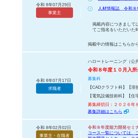
令和 8年07月29日
人材情報誌 令和８年６月
事業主
掲載内容につきまして
てご指名をいただいた
掲載中の情報はこちらか
ハロートレーニング（公
令和８年度１０月入所
募集科
令和 8年07月17日
【CADクラフト科】【溶
求職者
【電気設備技術科】【住
募集締切日：２０２６年
募集詳細はこちら
令和８年度能力開発セミ
令和 8年02月02日
コース一覧については、
事業主・在職者