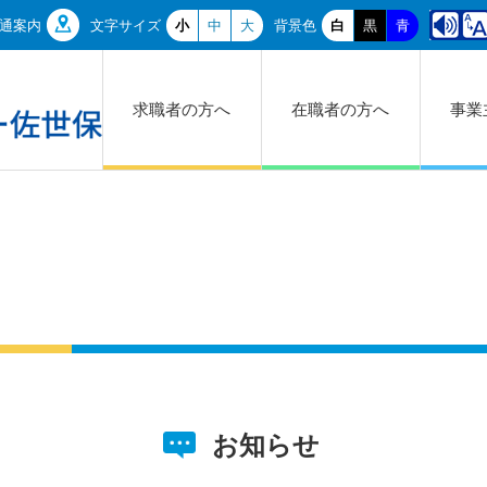
通案内
文字サイズ
小
中
大
背景色
白
黒
青
求職者の方へ
在職者の方へ
事業
お知らせ