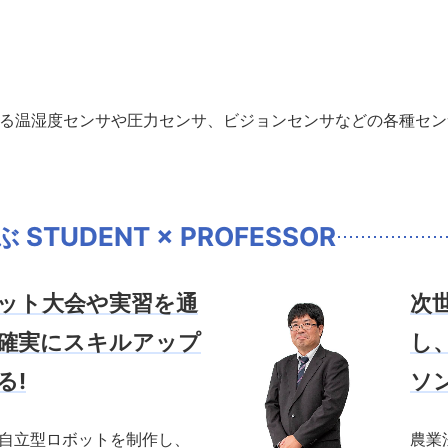
される温湿度センサや圧力センサ、ビジョンセンサなどの各種セ
TUDENT × PROFESSOR
ット大会や実習を通
次
確実にスキルアップ
し
る!
ソ
自立型ロボットを制作し、
農業