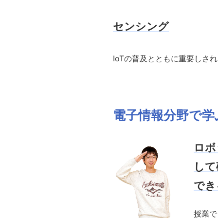
センシング
IoTの普及とともに重要し
電子情報分野で学ぶ S
ロボ
して
でき
授業で