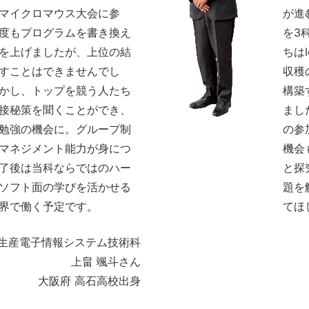
マイクロマウス大会に参
が進
度もプログラムを書き換え
を3
を上げましたが、上位の結
ちは
すことはできませんでし
収穫
かし、トップを競う人たち
構築
接秘策を聞くことができ、
まし
勉強の機会に。グループ制
の参
マネジメント能力が身につ
機会
了後は当科ならではのハー
と探
ソフト面の学びを活かせる
題を
界で働く予定です。
てほ
生産電子情報システム技術科
上畠 颯斗さん
大阪府 高石高校出身