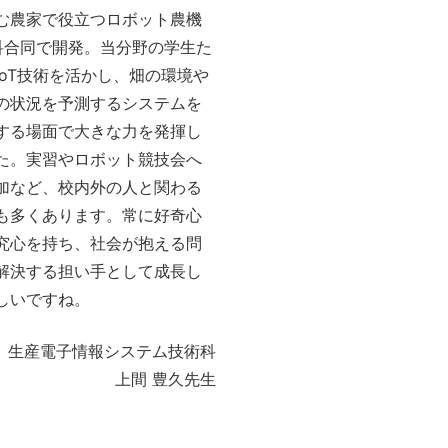
む農家で役立つロボット農機
科合同で開発。当分野の学生た
IoT技術を活かし、畑の環境や
の状況を予測するシステムを
する場面で大きな力を発揮し
た。実習やロボット競技会へ
加など、校内外の人と関わる
も多くあります。常に好奇心
究心を持ち、社会が抱える問
解決する担い手として成長し
しいですね。
生産電子情報システム技術科
上間 豊久先生