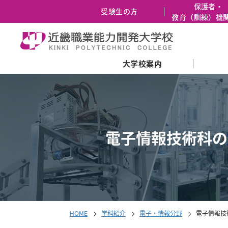
保護者・
受験生の方
教育（訓練）機
大学校案内
メ
ニ
ュ
ー
の
電子情報技術科の
先
頭
に
戻
る
HOME
学科紹介
電子・情報分野
電子情報技