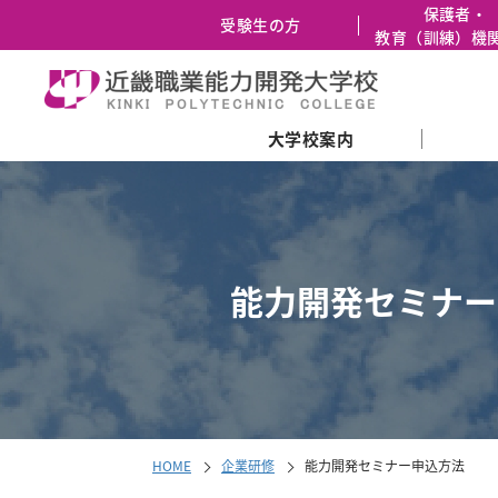
保護者・
受験生の方
教育（訓練）機
大学校案内
メ
ニ
ュ
ー
の
能力開発セミナー
先
頭
に
戻
る
HOME
企業研修
能力開発セミナー申込方法