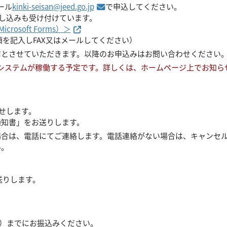
メールアドレスへリンク
メール
kinki-seisan@jeed.go.jp
で申込してください。
し込みも受け付けています。
外部サイトへ移動します
soft Forms）＞
項を記入しFAX又はメールしてください）
前とさせていただきます。以降のお申込みはお問い合わせください
付システムが稼働する予定です。詳しくは、ホームページ上でお知ら
せします。
通知書」をお送りします。
場合は、電話にてご連絡します。電話連絡がない場合は、キャンセ
い。
送りします。
む）までにお振込みください。