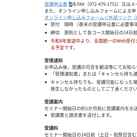
PDFファイルへリンク
受講申込書
をFAX（072-479-1751）又は
また、オンライン申し込みフォームによる申
オンライン申し込みフォーム＜外部リンク（Micro
受付 随時 （巻末の受講申込書に必要事
締切 原則として各コース開始日の14日
令和8年度途中より、全国統一のWeb受
る予定です。
受理通知
お申込み後、受講の可否を郵送等にてお知ら
「受理通知書」または「キャンセル待ち
キャンセル待ちでも、受講可能になった
発生しなかったものとしてご了承くださ
受講案内
セミナー開始日の約1か月前に受講案内をお
受講票と請求書を送付します。
受講料
セミナー開始日の14日前（土日・祝祭日含