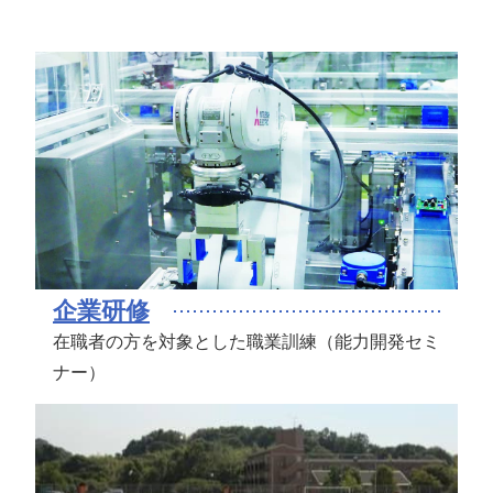
受験生の方
保護者の方
学校関係者の方
企業・一般の方
企業研修
在校生・修了生の方
在職者の方を対象とした職業訓練（能力開発セミ
ナー）