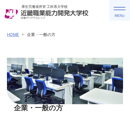
厚生労働省所管 工科系大学校
MENU
近畿能開大の特長
HOME
企業・一般の方
学科紹介
入試情報
FAQ
資料請求
（別ウィンドウで開きます）
企業・一般の方
アクセス