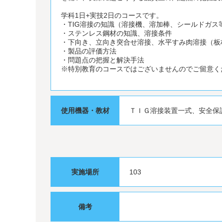
学科1日+実技2日のコースです。
・TIG溶接の知識（溶接機、溶加棒、シールドガス
・ステンレス鋼材の知識、溶接条件
・下向き、立向き突合せ溶接、水平すみ肉溶接（板
・製品の評価方法
・問題点の把握と解決手法
※特別教育のコースではございませんのでご留意く
使用機器・教材
ＴＩＧ溶接装置一式、安全保
実施場所
103
備考