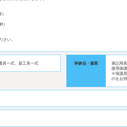
等）
材）
ださい。
護具一式、器工具一式
持参品・服装
筆記用具
接用保
※保護
のをお