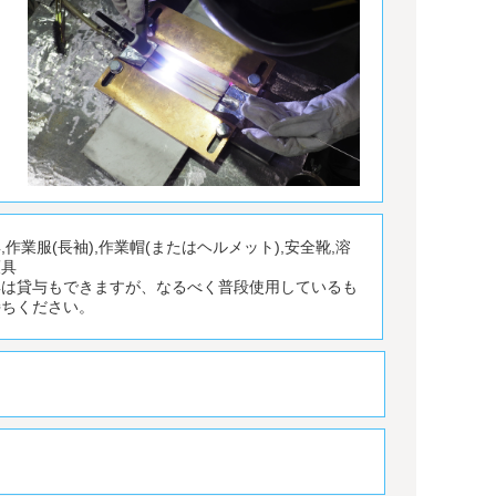
,作業服(長袖),作業帽(またはヘルメット),安全靴,溶
護具
具は貸与もできますが、なるべく普段使用しているも
持ちください。