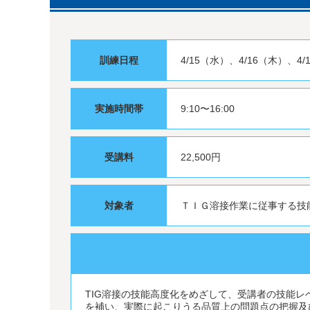
訓練日程
4/15（水）、4/16（木）、4/
実施時間帯
9:10〜16:00
受講料
22,500円
対象者
ＴＩＧ溶接作業に従事する技
TIG溶接の技能高度化をめざして、受講者の技能レ
を補い、実際に起こりうる品質上の問題点の把握及