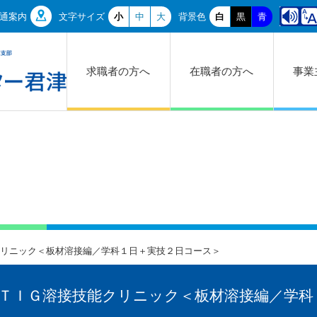
通案内
文字サイズ
小
中
大
背景色
白
黒
青
求職者の方へ
在職者の方へ
事業
リニック＜板材溶接編／学科１日＋実技２日コース＞
ＴＩＧ溶接技能クリニック＜板材溶接編／学科