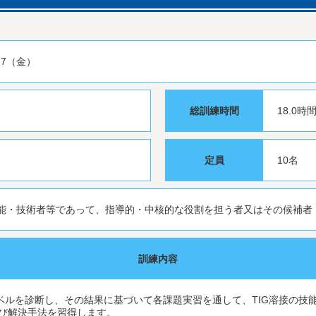
17（金）
総訓練時間
18.0時
定員
10名
能・技術者等であって、指導的・中核的な役割を担う者又はその候補者
訓練内容
ベルを診断し、その結果に基づいて各課題実習を通して、TIG溶接の技
び解決手法を習得します。