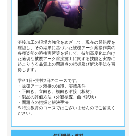
溶接加工の現場力強化をめざして、現在の習熟度を
確認し、その結果に基づいた被覆アーク溶接作業の
各種姿勢の溶接実習等を通して、技能高度化に向け
た適切な被覆アーク溶接施工に関する技能と実際に
起こりうる品質上の問題点の把握及び解決手法を習
得します。
学科1日+実技2日のコースです。
・被覆アーク溶接の知識、溶接条件
・下向き、立向き、横向き溶接（板材）
・製品の評価方法（外観検査、曲げ試験）
・問題点の把握と解決手法
※特別教育のコースではございませんのでご留意く
ださい。
使用機器・教材