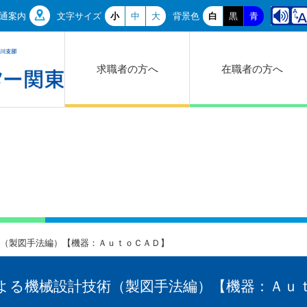
通案内
文字サイズ
小
中
大
背景色
白
黒
青
求職者の方へ
在職者の方へ
（製図手法編）【機器：ＡｕｔｏＣＡＤ】
よる機械設計技術（製図手法編）【機器：Ａｕ