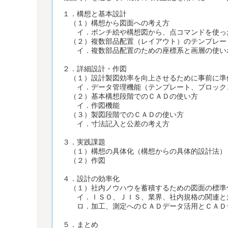
１．構想と基本設計
（１）構想から図面への考え方
イ．ポンチ絵や構想図から、点コマンドを使っ
（２）複数部品配置（レイアウト）のテンプレー
イ．複数部品配置のための座標系と画層の使い
２．詳細設計・作図
（１）設計製図効率を向上させるために事前に準
イ．データ管理機能（テンプレート、ブロック
（２）基本構想段階でのＣＡＤの使い方
イ．作図機能
（３）製図段階でのＣＡＤの使い方
イ．寸法記入と公差の考え方
３．実践課題
（１）構想の具体化（構想からの具体的設計法）
（２）作図
４．設計の効率化
（１）社内ノウハウを蓄積するための図面の標準
イ．ＩＳＯ、ＪＩＳ、業界、社内規格の関連と
ロ．加工、測定へのＣＡＤデータ活用とＣＡＤ
５．まとめ