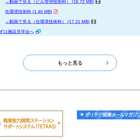
→動画で見る（ビル管理技術科） (16.72 MB)
住環境技術科 (1.46 MB)
→動画で見る（住環境技術科） (17.21 MB)
ずは施設見学会へ
能力開発セミナー】令和8年度11月から3月に開講するコースのパンフ
月)午前9時から受付開始します。
もっと見る
生産性向上支援訓練】
生産性向上支援訓練オープンコース（令和８年
ネジメント））の募集案内を掲載しました。
生産性向上支援訓練】
生産性向上支援訓練オープンコース（令和８年度
た。
機構（JEED）の各施設等で勤務する職員の募集について（リンク先は
離職者訓練】 令和８年度 受講生募集パンフレットを公開しました。