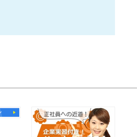
レットとコース詳細を掲載しました！受講申込は7月6日
度前期開催分（生産管理分野、バックオフィス分野、組織
前期開催分（IT業務改善分野））の募集案内を掲載しま
当機構本部のページです。）