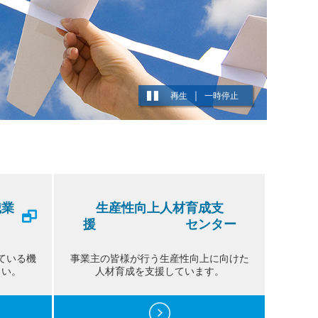
再生
一時停止
職業
生産性向上人材育成支
）
援 センター
ている機
事業主の皆様が行う生産性向上に向けた
さい。
人材育成を支援しています。