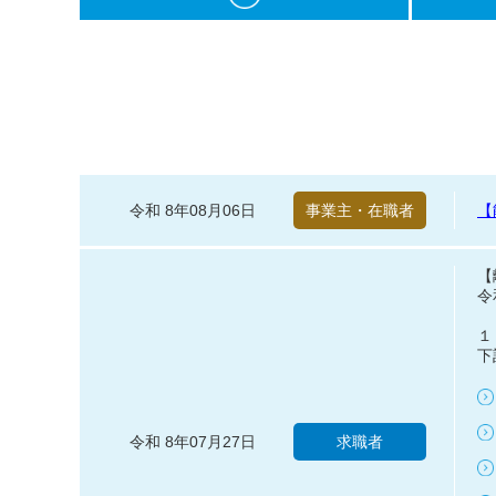
令和 8年08月06日
事業主・在職者
【
【
令
１
下
令和 8年07月27日
求職者