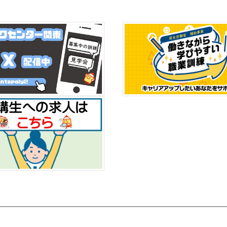
生産性向上支援訓練】
令和８年度サブスクリプション型生産性向上支
生産性向上支援訓練】
令和８年度生産性向上支援訓練実施機関募集及
しました。
ものづくり体験フェアを開催しました】
025年7月26日（土）、当校にて小学生向けの「ものづくり体験フェア
日は多くのご家族にご来場いただき、金属加工や木工、電子工作など、
のイベントは、ものづくりの楽しさや達成感を体験してもらうことを目
内容となっています。
＞＞令和7年度ものづくり体験フェア活動報告(PDFデータ) (1.25 MB