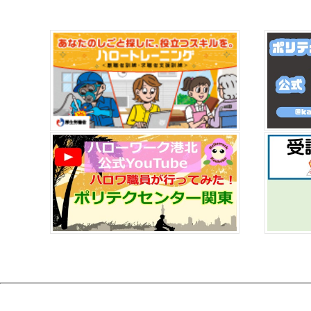
令和 7年12月16日
事業主
【
【
令和 7年11月27日
事業主
た
【
2
当
令和 7年08月18日
求職者
こ
た