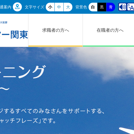
通案内
文字サイズ
小
中
大
背景色
白
黒
青
求職者の方へ
在職者の方へ