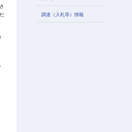
さ
だ
調達（入札等）情報
修
ン