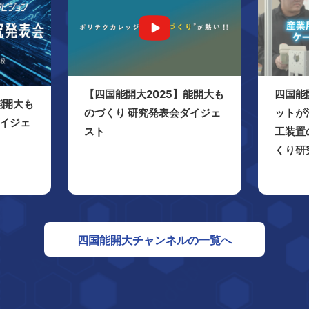
【四国能開大2025】能開大も
四国能
能開大も
のづくり 研究発表会ダイジェ
ットが
ダイジェ
スト
工装置
くり研
四国能開大チャンネルの一覧へ