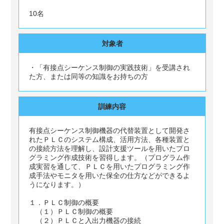
10名
対象者
・「有接点シーケンス制御の実践技術」を受講され
た方、または同等の知識をお持ちの方
訓練内容
有接点シーケンス制御機器の代替装置として開発さ
れたＰＬＣのシステム構成、活用方法、各種装置と
の接続方法を理解し、設計支援ツールを用いたプロ
グラミング作成技術を習得します。（プログラム作
成実習を通して、ＰＬＣを用いたプログラミング作
成手法やモニタを用いた保全の仕方などができるよ
うになります。）
１．ＰＬＣ制御の概要
（１）ＰＬＣ制御の概要
（２）ＰＬＣと入出力機器の接続