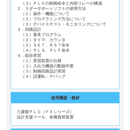
（３）ＰＬＣの制御命令と内部リレーの構成
２．ラダーサポートソフトの使用方法
（１）操作・機能について
（２）プログラミング方法について
（３）デバイステスト・モニタリングについて
３．回路設計
（１）基本プログラム
（２）タイマ、カウンタ
（３）ＳＥＴ、ＲＳＴ命令
（４）ＰＬＳ、ＰＬＦ命令
４．総合実習
（１）実習装置の仕様
（２）入出力機器の配線作業
（３）制御回路設計実習
（４）試運転・デバッグ
使用機器・教材
三菱製ＰＬＣ（ＦＸシリーズ）、
設計支援ツール、各種負荷装置