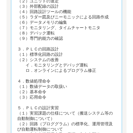
（２）ユニットの選定
（３）外部配線の設計
（４）回路設計ツールの機能
（５）ラダー図及びニーモニックによる回路作成
（６）データメモリの編集
（７）モニタリング、タイムチャートモニタ
（８）デバック運転
（９）専門的能力の確認
３．ＰＬＣの回路設計
（１）標準化回路の設計
（２）システムの改善
イ．モニタリングとデバッグ運転
ロ．オンラインによるプログラム修正
４．数値処理命令
（１）数値データの取扱い
（２）基本命令
（３）応用命令
５．ＰＬＣの設計実習
（１）実習課題の仕様について（搬送システム等の
自動制御について）
（２）回路（プロググラム）の標準化、運用管理及
び自動運転制御について