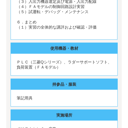
（３）入出力機器選定及び電源・入出力配線
（４）ＦＡモデルの制御回路設計実習
（５）試運転・デバッグ・メンテナンス
６．まとめ
（１）実習の全体的な講評および確認・評価
使用機器・教材
ＰＬＣ（三菱Qシリーズ）、ラダーサポートソフト、
負荷装置（ＦＡモデル）
持参品・服装
筆記用具
実施場所