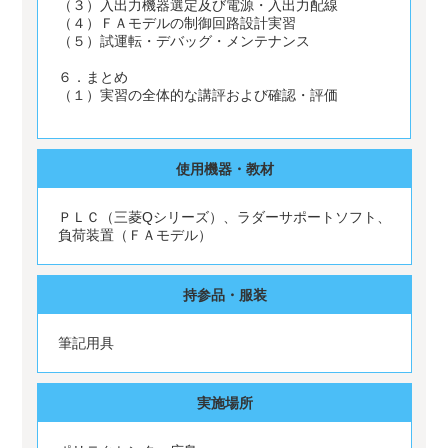
（３）入出力機器選定及び電源・入出力配線
（４）ＦＡモデルの制御回路設計実習
（５）試運転・デバッグ・メンテナンス
６．まとめ
（１）実習の全体的な講評および確認・評価
使用機器・教材
ＰＬＣ（三菱Qシリーズ）、ラダーサポートソフト、
負荷装置（ＦＡモデル）
持参品・服装
筆記用具
実施場所