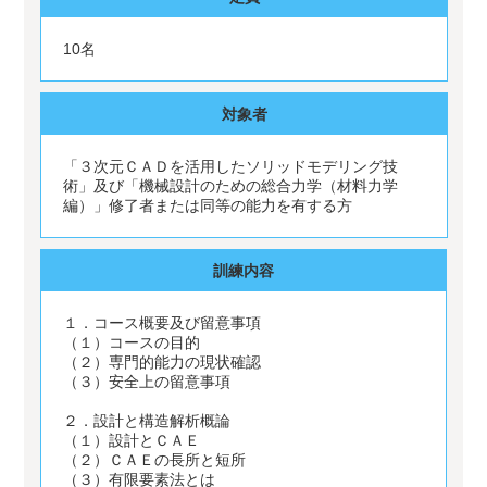
10名
対象者
「３次元ＣＡＤを活用したソリッドモデリング技
術」及び「機械設計のための総合力学（材料力学
編）」修了者または同等の能力を有する方
訓練内容
１．コース概要及び留意事項
（１）コースの目的
（２）専門的能力の現状確認
（３）安全上の留意事項
２．設計と構造解析概論
（１）設計とＣＡＥ
（２）ＣＡＥの長所と短所
（３）有限要素法とは