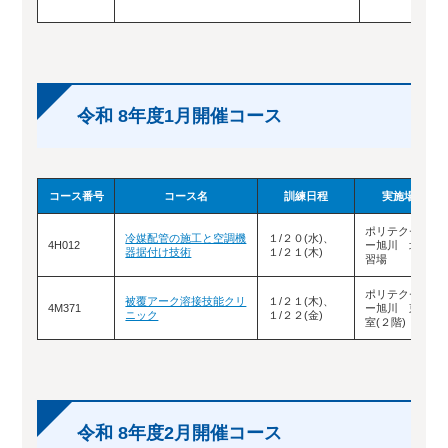
令和 8年度1月開催コース
コース番号
コース名
訓練日程
実施場所
ポリテクセンタ
冷媒配管の施工と空調機
１/２０(水)、
4H012
ー旭川 北２実
器据付け技術
１/２１(木)
習場
ポリテクセンタ
被覆アーク溶接技能クリ
１/２１(木)、
4M371
ー旭川 東Ｂ教
ニック
１/２２(金)
室(２階)
令和 8年度2月開催コース