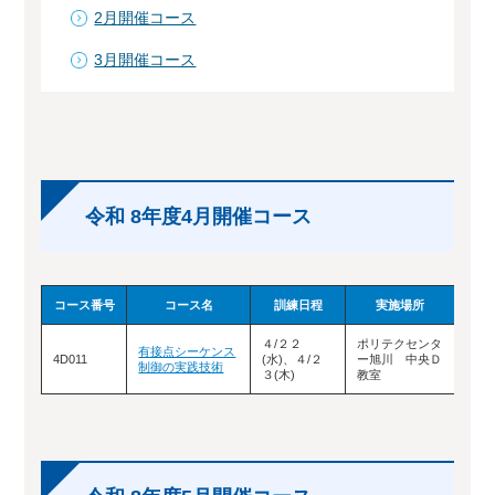
2月開催コース
3月開催コース
令和 8年度4月開催コース
コース番号
コース名
訓練日程
実施場所
４/２２
ポリテクセンタ
有接点シーケンス
4D011
(水)、４/２
ー旭川 中央Ｄ
受付
制御の実践技術
３(木)
教室