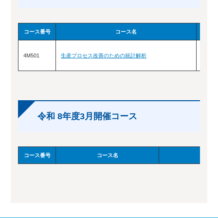
コース番号
コース名
4M501
生産プロセス改善のための統計解析
２/１７
令和 8年度3月開催コース
コース番号
コース名
訓練日