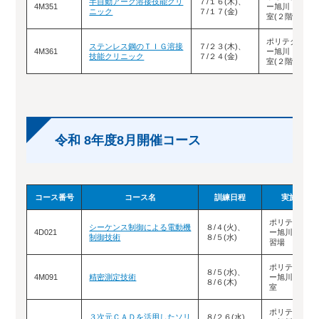
半自動アーク溶接技能クリ
７/１６(木)、
4M351
ー旭川 東Ｂ
ニック
７/１７(金)
室(２階)
ポリテクセン
ステンレス鋼のＴＩＧ溶接
７/２３(木)、
4M361
ー旭川 東Ｂ
技能クリニック
７/２４(金)
室(２階)
令和 8年度8月開催コース
コース番号
コース名
訓練日程
実施場所
ポリテクセン
シーケンス制御による電動機
８/４(火)、
4D021
ー旭川 南３
制御技術
８/５(水)
習場
ポリテクセン
８/５(水)、
4M091
精密測定技術
ー旭川 南Ａ
８/６(木)
室
ポリテクセン
３次元ＣＡＤを活用したソリ
８/２６(水)、