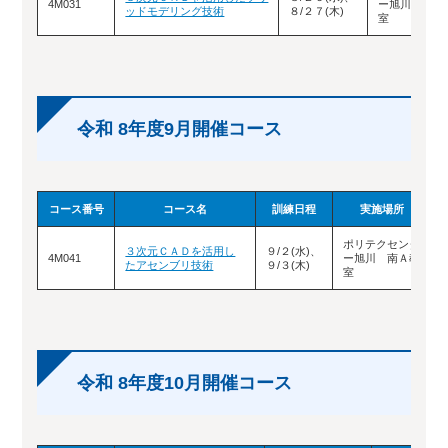
4M031
ー旭川 南Ａ
ッドモデリング技術
８/２７(木)
室
令和 8年度9月開催コース
コース番号
コース名
訓練日程
実施場所
ポリテクセンタ
３次元ＣＡＤを活用し
９/２(水)、
4M041
ー旭川 南Ａ教
たアセンブリ技術
９/３(木)
室
令和 8年度10月開催コース