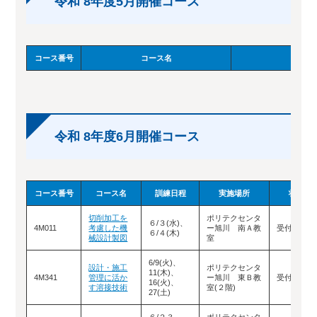
令和 8年度5月開催コース
コース番号
コース名
訓練日
令和 8年度6月開催コース
コース番号
コース名
訓練日程
実施場所
状況
切削加工を
ポリテクセンタ
６/３(水)、
4M011
考慮した機
ー旭川 南Ａ教
受付終了
６/４(木)
械設計製図
室
6/9(火)、
設計・施工
ポリテクセンタ
11(木)、
4M341
管理に活か
ー旭川 東Ｂ教
受付終了
16(火)、
す溶接技術
室(２階)
27(土)