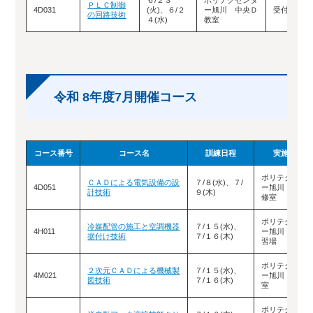
６/２３
ポリテクセンタ
ＰＬＣ制御
4D031
(火)、６/２
ー旭川 中央Ｄ
受付終了
の回路技術
４(水)
教室
令和 8年度7月開催コース
コース番号
コース名
訓練日程
実施場所
ポリテクセン
ＣＡＤによる電気設備の設
７/８(水)、７/
4D051
ー旭川 中央
計技術
９(木)
修室
ポリテクセン
冷媒配管の施工と空調機器
７/１５(水)、
4H011
ー旭川 北２
据付け技術
７/１６(木)
習場
ポリテクセン
２次元ＣＡＤによる機械製
７/１５(水)、
4M021
ー旭川 南Ａ
図技術
７/１６(木)
室
ポリテクセン