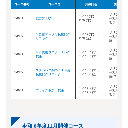
コース番号
コース名
訓練日程
実施場所
ポリテクセ
１０/７(水)、１
4M051
旋盤加工技術
ー旭川 南
０/８(木)
習場
ポリテクセ
半自動アーク溶接技能ク
１０/８(木)、１
4M352
ー旭川 東
リニック
０/９(金)
室
ポリテクセ
ＮＣ旋盤プログラミング
１０/１４(水)、
4M071
ー旭川 南
技術
１０/１５(木)
室
ポリテクセ
ステンレス鋼のＴＩＧ溶
１０/１５(木)、
4M362
ー旭川 東
接技能クリニック
１０/１６(金)
室(２階)
ポリテクセ
１０/２８(水)、
4M061
フライス盤加工技術
ー旭川 南
１０/２９(木)
習場
令和 8年度11月開催コース