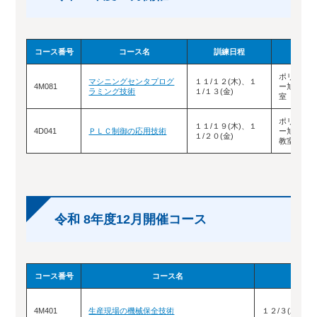
コース番号
コース名
訓練日程
実施場
ポリテク
マシニングセンタプログ
１１/１２(木)、１
4M081
ー旭川 
ラミング技術
１/１３(金)
室
ポリテク
１１/１９(木)、１
4D041
ＰＬＣ制御の応用技術
ー旭川 
１/２０(金)
教室
令和 8年度12月開催コース
コース番号
コース名
4M401
生産現場の機械保全技術
１２/３(木)、１