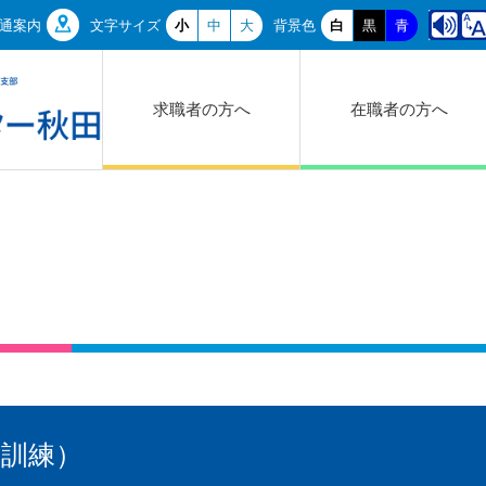
通案内
文字サイズ
小
中
大
背景色
白
黒
青
求職者の方へ
在職者の方へ
業訓練）