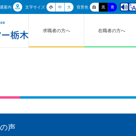
通案内
文字サイズ
小
中
大
背景色
白
黒
青
求職者の方へ
在職者の方へ
者の声