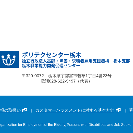
ポリテクセンター栃木
独立行政法人高齢・障害・求職者雇用支援機構 栃木支部
栃木職業能力開発促進センター
〒320-0072 栃木県宇都宮市若草1丁目4番23号
電話028-622-9497（代表）
報の取扱い
カスタマーハラスメントに対する基本方針
著
ganization for Employment of the Elderly, Persons with Disabilities and Job Seeker