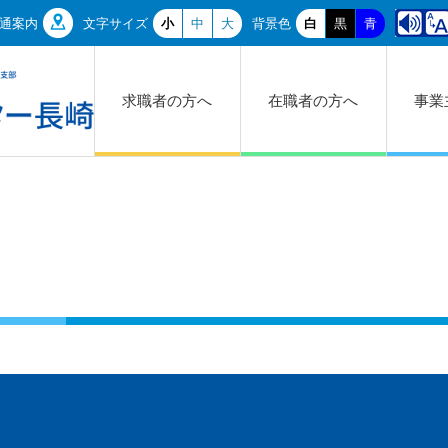
通案内
文字サイズ
小
中
大
背景色
白
黒
青
求職者の方へ
在職者の方へ
事業