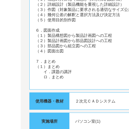
（２）詳細設計（製品機能を重視した詳細設計）
（３）作図（対象製品に要求される適切なサイズ公
（４）幾何公差の解釈と選択方法及び決定方法
（５）使用目的別作図
６．図面作成
（１）製品構想図から製品計画図への工程
（２）製品計画図から部品図設計への工程
（３）部品図から組立図への工程
（４）図面出図
７．まとめ
（１）まとめ
イ．課題の講評
ロ．まとめ
使用機器・教材
２次元ＣＡＤシステム
実施場所
パソコン室(1)