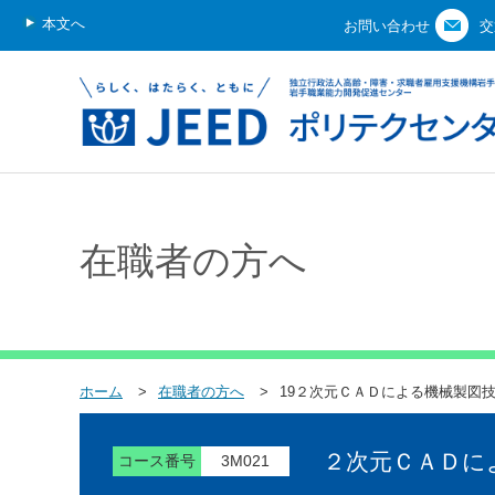
本文へ
お問い合わせ
交
在職者の方へ
ホーム
在職者の方へ
19２次元ＣＡＤによる機械製図
２次元ＣＡＤに
コース番号
3M021