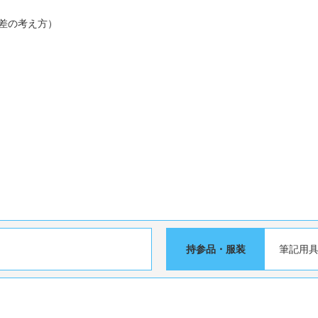
差の考え方）
持参品・服装
筆記用