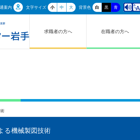
通案内
文字サイズ
小
中
大
背景色
白
黒
青
求職者の方へ
在職者の方へ
技術
よる機械製図技術