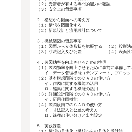
（２）受講者が有する専門的能力の確認
（３）安全上の留意事項
２．構想から図面への考え方
（１）構想を図面化する
（２）新規設計と流用設計について
３．機械製図の留意事項
（１）図面から立体形状を把握する （２）投影法
（３）寸法記入及び公差 （４）表面性状
４．製図効率を向上させるための準備
（１）製図効率を向上させるために事前に準備して
イ．データ管理機能（テンプレート、ブロック
（２）基本構想段階でのＣＡＤの使い方
イ．作図に関する機能の活用
ロ．編集に関する機能の活用
（３）詳細設計段階でのＣＡＤの使い方
イ．応用作図機能
（４）製図段階でのＣＡＤの使い方
イ．寸法記入と公差の考え方
ロ．線種の使い分けと出力設定
５．実践課題
（１）構想の具体化（構想からの具体的設計法）